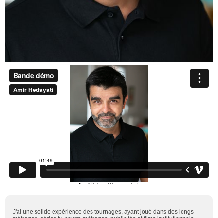
J'ai une solide expérience des tournages, ayant joué dans des longs-