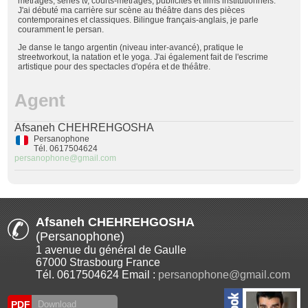
métrages, séries tv, courts-métrages, publicités et films institutionnels.
J'ai débuté ma carrière sur scène au théâtre dans des pièces
contemporaines et classiques. Bilingue français-anglais, je parle
couramment le persan.
Je danse le tango argentin (niveau inter-avancé), pratique le
streetworkout, la natation et le yoga. J'ai également fait de l'escrime
artistique pour des spectacles d'opéra et de théâtre.
Agent
Afsaneh CHEHREHGOSHA
Persanophone
Tél. 0617504624
persanophone@gmail.com
Afsaneh CHEHREHGOSHA
(Persanophone)
1 avenue du général de Gaulle
67000 Strasbourg France
Tél. 0617504624 Email :
persanophone@gmail.com
PDF
Download