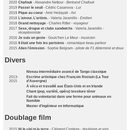
2020
Chafouk
- Alexandre Nettour -
Bertrand Chafouk
2019
Passer le seuil
- Cédric Casanova -
Lui
2019
Pique au coeur
- Amir Hedayati -
Avi
2018
L'amour. L'artiste.
- Valeria Jaramillo -
Emilien
2018
Grand nettoyage
- Charles Ritter -
voyageur
2017
Sexe, drogue et clubs sandwichs
- Valeria Jaramillo -
réceptionniste
2016
Je suis un geste
- Goulc'hen Le Meur -
musicien
2016
Il était une fois les parisiens
-
romantique beau parleur
2015
Alien l'émission
- Sophie Belgram -
pilote de F1 déterminé et doux
Divers
Niveau intermédiaire avancé de Tango classique
2013-
Escrime artistique chez François Rostain (La Tour
2015
d'Auvergne)
À vécu et travaillé aux États-Unis et en Irlande
Chant (pop, variété, opéra) tessiture ténor
Fait du volontariat dans une ferme pour animaux en
Namibie
Master d'ingénieur en informatique
Doublage film
2015
Ni le ciel ni la terre
- Clément Cogitore -
doublage et voix