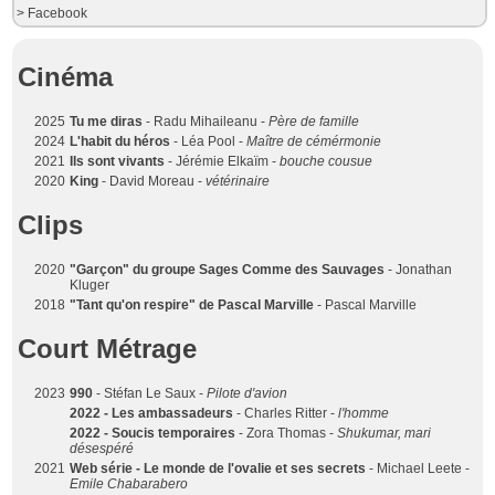
> Facebook
Cinéma
2025
Tu me diras
- Radu Mihaileanu -
Père de famille
2024
L'habit du héros
- Léa Pool -
Maître de cémérmonie
2021
Ils sont vivants
- Jérémie Elkaïm -
bouche cousue
2020
King
- David Moreau -
vétérinaire
Clips
2020
"Garçon" du groupe Sages Comme des Sauvages
- Jonathan
Kluger
2018
"Tant qu'on respire" de Pascal Marville
- Pascal Marville
Court Métrage
2023
990
- Stéfan Le Saux -
Pilote d'avion
2022 - Les ambassadeurs
- Charles Ritter -
l'homme
2022 - Soucis temporaires
- Zora Thomas -
Shukumar, mari
désespéré
2021
Web série - Le monde de l'ovalie et ses secrets
- Michael Leete -
Emile Chabarabero