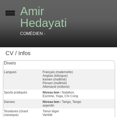
Amir
Hedayati
COMÉDIEN -
CV / Infos
Divers
Langues
Français (maternelle)
Anglais (bilingue)
Iranien (maîtrisé)
Persan (maîtrisé)
Allemand (notions)
Sports pratiqués
Niveau bon :
Natation,
Escrime, Yoga, Chi Cong
Danses
Niveau bon :
Tango, Tango
argentin
Tessitures (chant
Ténor léger
classique)
Variété