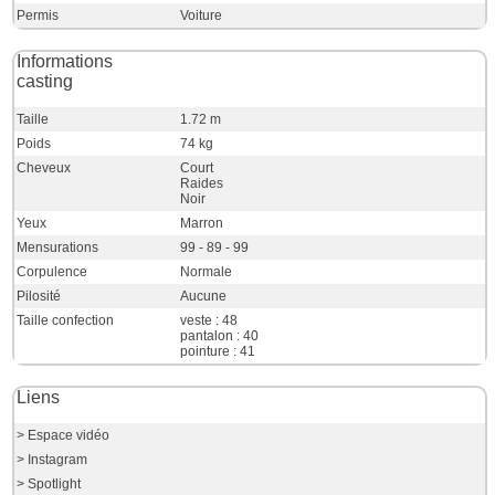
Permis
Voiture
Informations
casting
Taille
1.72 m
Poids
74 kg
Cheveux
Court
Raides
Noir
Yeux
Marron
Mensurations
99 - 89 - 99
Corpulence
Normale
Pilosité
Aucune
Taille confection
veste : 48
pantalon : 40
pointure : 41
Liens
> Espace vidéo
> Instagram
> Spotlight