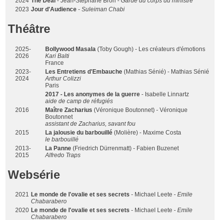
2024
The Deal
- Jean-Stéphane Bron -
Garde du corps du ministre
2023
Jour d'Audience
-
Suleiman Chabi
Théâtre
2025-
Bollywood Masala
(Toby Gough) - Les créateurs d'émotions
2026
Kari Balti
France
2023-
Les Entretiens d'Embauche
(Mathias Sénié) - Mathias Sénié
2024
Arthur Colizzi
Paris
2017 - Les anonymes de la guerre
- Isabelle Linnartz
aide de camp de réfugiés
2016
Maître Zacharius
(Véronique Boutonnet) - Véronique
Boutonnet
assistant de Zacharius, savant fou
2015
La jalousie du barbouillé
(Molière) - Maxime Costa
le barbouillé
2013-
La Panne
(Friedrich Dürrenmatt) - Fabien Buzenet
2015
Alfredo Traps
Websérie
2021
Le monde de l'ovalie et ses secrets
- Michael Leete -
Emile
Chabarabero
2020
Le monde de l'ovalie et ses secrets
- Michael Leete -
Emile
Chabarabero